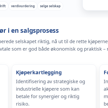
rift
verdivurdering
selge selskap
ør i en salgsprosess
rede selskapet riktig, nå ut til de rette kjøpern
avtale som er god både økonomisk og praktisk – 
Kjøperkartlegging
F
Identifisering av strategiske og
I
industrielle kjøpere som kan
a
betale for synergier og riktig
m
risiko.
b