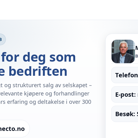
B
 for deg som
B
e bedriften
Telefon
t og strukturert salg av selskapet –
 relevante kjøpere og forhandlinger
E-post
rs erfaring og deltakelse i over 300
Besøk: 
necto.no