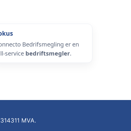
okus
onnecto Bedrifsmegling er en
ll-service
bedriftsmegler
.
87314311 MVA.