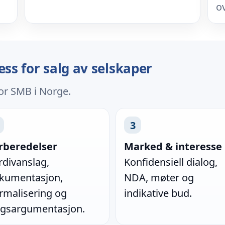
o
ess for salg av selskaper
for SMB i Norge.
3
rberedelser
Marked & interesse
rdivanslag,
Konfidensiell dialog,
kumentasjon,
NDA, møter og
rmalisering og
indikative bud.
lgsargumentasjon.