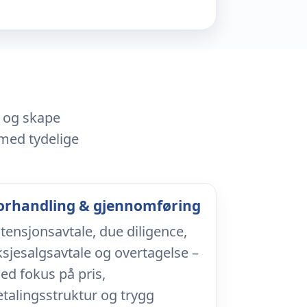
e og skape
med tydelige
orhandling & gjennomføring
ntensjonsavtale, due diligence,
ksjesalgsavtale og overtagelse –
ed fokus på pris,
etalingsstruktur og trygg