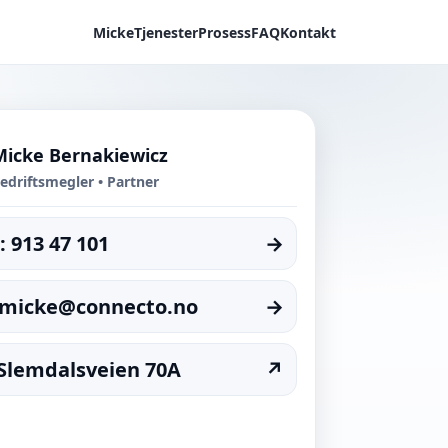
Micke
Tjenester
Prosess
FAQ
Kontakt
Micke Bernakiewicz
edriftsmegler • Partner
: 913 47 101
→
: micke@connecto.no
→
Slemdalsveien 70A
↗